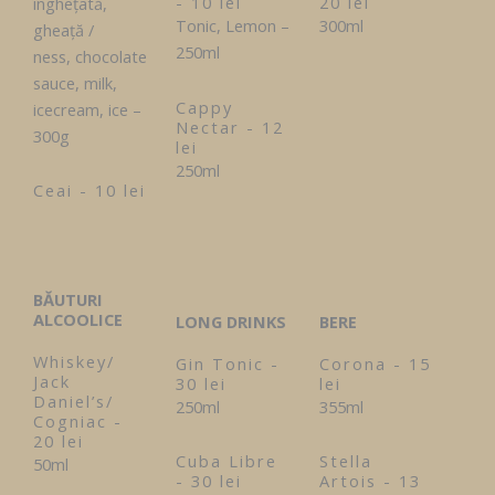
- 10 lei
20 lei
îngheţată,
Tonic, Lemon –
300ml
gheaţă /
250ml
ness, chocolate
sauce, milk,
Cappy
icecream, ice –
Nectar - 12
300g
lei
250ml
Ceai - 10 lei
BĂUTURI
ALCOOLICE
LONG DRINKS
BERE
Whiskey/
Gin Tonic -
Corona - 15
Jack
30 lei
lei
Daniel’s/
250ml
355ml
Cogniac -
20 lei
Cuba Libre
Stella
50ml
- 30 lei
Artois - 13