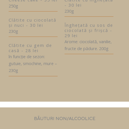
- 30 lei
250g
230g
Clătite cu ciocolată
și nuci - 30 lei
Înghețată cu sos de
ciocolată și frișcă -
230g
29 lei
Arome: ciocolată, vanilie,
Clătite cu gem de
fructe de pădure. 200g
casă - 28 lei
în funcție de sezon:
gutuie, smochine, mure –
230g
BĂUTURI NON/ALCOOLICE