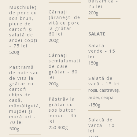
balsamică -
25 lei
Mușchiuleț
Cârnaţi
de porc cu
200g
țărănești de
sos brun,
vită cu porc
piure de
la grătar -
cartofi și
60 lei
SALATE
salată de
ardei copți
200g
Salată
- 75 lei
verde - 15
520g
Cârnaţi
lei
semiafumati
150g
de oaie
Pastramă
grătar - 60
de oaie sau
lei
Salată de
de vită la
vară - 15 lei
grătar cu
200g
cartofi
roșii, castraveți,
chips de
ardei, ceapă
Păstrăv la
casă,
grătar cu
-150g
mămăliguță,
sos butter
mujdei și
lemon - 45
murături -
Salată de
lei
70 lei
varză - 10
250-300g
500g
lei
150g