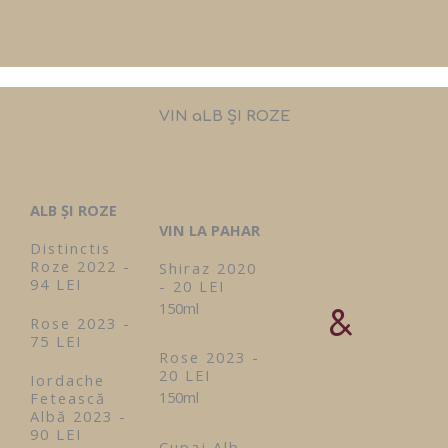
VIN aLB ȘI ROZE
ALB ȘI ROZE
VIN LA PAHAR
Distinctis
Roze 2022 -
Shiraz 2020
94 LEI
- 20 LEI
150ml
&
Rose 2023 -
75 LEI
Rose 2023 -
20 LEI
Iordache
150ml
Fetească
Albă 2023 -
90 LEI
Cupaj Alb