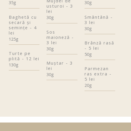
Mujdei de
35g
30g
usturoi - 3
lei
Baghetă cu
Smântână -
30g
secară și
3 lei
semințe - 4
30g
Sos
lei
maioneză -
125g
3 lei
Brânză rasă
- 5 lei
30g
Turte pe
50g
plită - 12 lei
Muştar - 3
130g
lei
Parmezan
ras extra -
30g
5 lei
20g