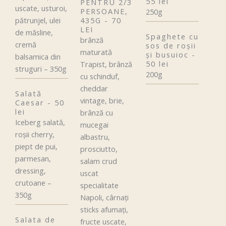
55 lei
PENTRU 2/3
uscate, usturoi,
PERSOANE,
250g
pătrunjel, ulei
435G - 70
LEI
de măsline,
Spaghete cu
brânză
cremă
sos de roșii
maturată
și busuioc -
balsamica din
50 lei
Trapist, brânză
struguri – 350g
200g
cu schinduf,
cheddar
Salată
vintage, brie,
Caesar - 50
lei
brânză cu
Iceberg salată,
mucegai
roșii cherry,
albastru,
piept de pui,
prosciutto,
parmesan,
salam crud
dressing,
uscat
crutoane –
specialitate
350g
Napoli, cârnați
sticks afumaţi,
Salata de
fructe uscate,