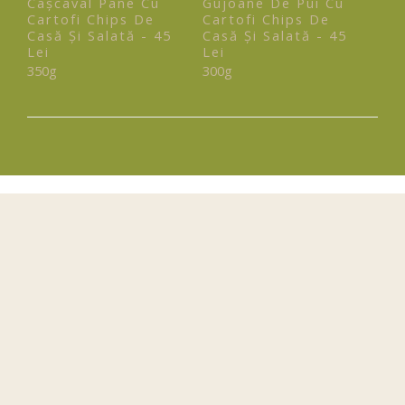
Cașcaval Pane Cu
Gujoane De Pui Cu
Cartofi Chips De
Cartofi Chips De
Casă Și Salată - 45
Casă Și Salată - 45
Lei
Lei
350g
300g