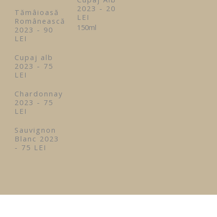
2023 - 20
Tămâioasă
LEI
Românească
150ml
2023 - 90
LEI
Cupaj alb
2023 - 75
LEI
Chardonnay
2023 - 75
LEI
Sauvignon
Blanc 2023
- 75 LEI