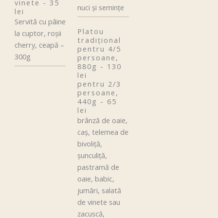
vinete - 35
nuci și seminţe
lei
Servită cu pâine
Platou
la cuptor, roșii
tradiţional
cherry, ceapă –
pentru 4/5
300g
persoane,
880g - 130
lei
pentru 2/3
persoane,
440g - 65
lei
brânză de oaie,
caș, telemea de
bivoliță,
șunculiță,
pastramă de
oaie, babic,
jumări, salată
de vinete sau
zacuscă,