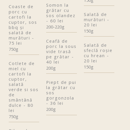
Somon la
Coaste de
grătar cu
porc cu
Salată de
sos olandez
cartofi la
murături -
- 60 lei
cuptor, sos
20 lei
200-220g
bbq și
150g
salată de
murături -
Ceafă de
75 lei
Salată de
porc la sous
750g
sfeclă roșie
vide trasă
cu hrean -
pe grătar -
20 lei
40 lei
Cotlete de
150g
200g
miel cu
cartofi la
cuptor,
Piept de pui
salată
la grătar cu
verde si sos
sos
de
gorgonzola
smântână
- 36 lei
dulce - 80
200g
lei
750g