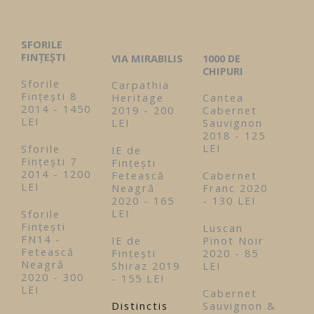
SFORILE
FINȚEȘTI
VIA MIRABILIS
1000 DE
CHIPURI
Sforile
Carpathia
Fințești 8
Heritage
Cantea
2014 - 1450
2019 - 200
Cabernet
LEI
LEI
Sauvignon
2018 - 125
LEI
Sforile
IE de
Fințești 7
Fințești
2014 - 1200
Fetească
Cabernet
LEI
Neagră
Franc 2020
2020 - 165
- 130 LEI
LEI
Sforile
Fințești
Luscan
FN14 -
IE de
Pinot Noir
Fetească
Fințești
2020 - 85
Neagră
Shiraz 2019
LEI
2020 - 300
- 155 LEI
LEI
Cabernet
Distinctis
Sauvignon &