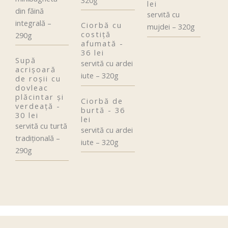
lei
din făină
servită cu
integrală –
Ciorbă cu
mujdei – 320g
costiţă
290g
afumată -
36 lei
Supă
servită cu ardei
acrișoară
iute – 320g
de roșii cu
dovleac
plăcintar și
Ciorbă de
verdeață -
burtă - 36
30 lei
lei
servită cu turtă
servită cu ardei
tradiţională –
iute – 320g
290g