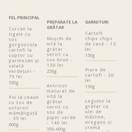
FEL PRINCIPAL
PREPARATE LA
GARNITURI
GRĂTAR
Curcan la
Cartofi
tigaie cu
Mușchi de
chips chips
sos
vită la
de casă - 15
gorgonzola
grătar
lei
cartofi la
servit cu
cuptor cu
150g
sos brun -
parmezan și
150 lei
salată
Piure de
verdețuri -
250g
cartofi - 20
75 lei
lei
550g
Antricot
150g
maturat de
vită la
Pui la ceaun
Legume la
grătar
cu sos de
grătar cu
servit cu
usturoi/
ulei de
sos de
mămăliguță
măsline,
piper verde
- 55 lei
oregano și
- 140 lei
600g
cremă
350-400g