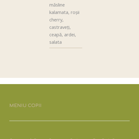
măsline
kalamata, roşii
cherry,
castraveţi,
ceapă, ardei,
salata
MENIU COPII