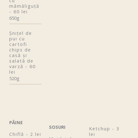
cu
mămăliguţă
- 60 lei
650g
Șnițel de
pui cu
cartofi
chips de
casă și
salată de
varză - 60
lei
520g
PÂINE
SOSURI
Ketchup - 3
Chiflă - 2 lei
lei