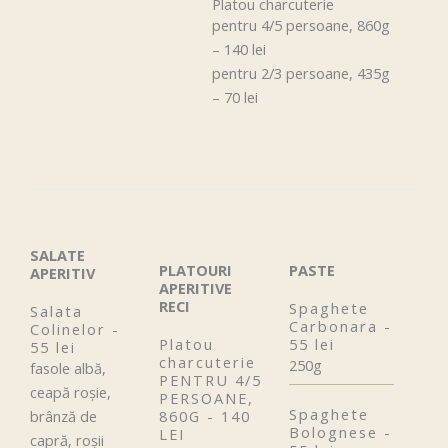
Platou charcuterie
pentru 4/5 persoane, 860g
– 140 lei
pentru 2/3 persoane, 435g
– 70 lei
SALATE
PLATOURI
PASTE
APERITIV
APERITIVE
RECI
Spaghete
Salata
Carbonara -
Colinelor -
Platou
55 lei
55 lei
charcuterie
250g
fasole albă,
PENTRU 4/5
ceapă roșie,
PERSOANE,
Spaghete
brânză de
860G - 140
Bolognese -
LEI
capră, roșii