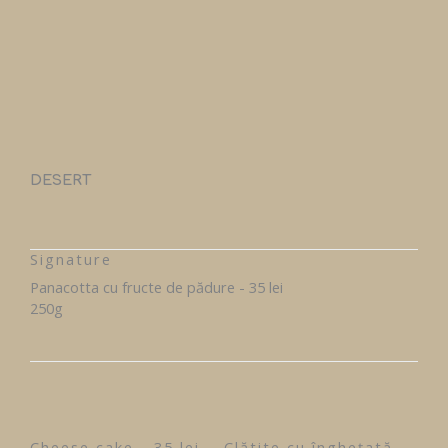
DESERT
Signature
Panacotta cu fructe de pădure - 35 lei
250g
Cheese cake - 35 lei
Clătite cu înghețată