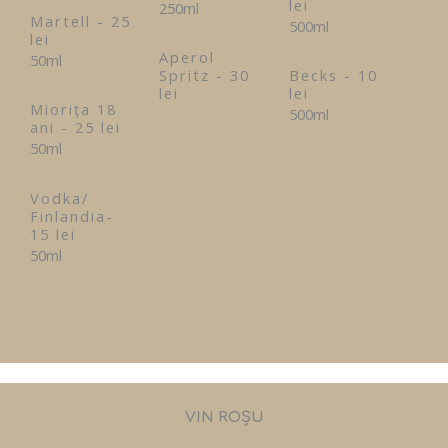
lei
250ml
Martell - 25
500ml
lei
Aperol
50ml
Spritz - 30
Becks - 10
lei
lei
Miorița 18
500ml
ani - 25 lei
50ml
Vodka/
Finlandia-
15 lei
50ml
VIN ROȘU