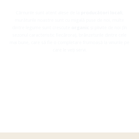
INTERNAȚIONAL.
Cărnurile sunt atent alese de la
producători locali
,
murăturile noastre sunt cu migală puse de noi, multe
dintre legume sunt crescute
organic
și plivite de noi (în
sezonul caracteristic fiecărora), brânzeturile dintre cele
mai bune, care să fie o completare frumoasă la vinurile pe
care le veți servi.