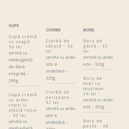
SUPE
CIORBE
BORȘ
Supă cremă
Ciorbă de
Borș de
cu ceapă -
văcuţă - 32
găină - 32
30 lei
lei
lei
servită cu
servită cu ardei
servită cu ardei
minibaghetă
iute si
iute – 320g
din făină
smântână –
integrală –
320g
Borș de
290g
miel cu
leuștean -
Ciorbă de
34 lei
Supă cremă
perișoare -
cu ardei
servită cu ardei
32 lei
copti si
iute – 320g
servită cu ardei
sfeclă roșie
- 30 lei
iute si
Borș de
servită cu
smântână –
pește - 36
minibaghetă
320g