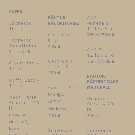
CAFEA
BĂUTURI
Apă
Espresso -
RĂCORITOARE
Minerală -
10 lei
12 lei/ 8 lei
Coca Cola -
750ml/ 500ml
8 lei
Espresso
Decaffeinat
250ml
Apă Plata -
o - 10 lei
12 lei/ 8 lei
Coca Cola
750ml/ 500ml
Capuccino -
Zero - 8 lei
14 lei
250ml
BĂUTURI
Caffe Late -
RĂCORITOARE
14 lei
NATURALE
Fanta - 8 lei
Orange,
Ness Caffe
Orange
Lemon,
Frappe - 25
Fresh - 20
lei
Madness –
lei
ness, sos
250ml
300ml
ciocolată,
lapte,
Schweppes
Limonadă -