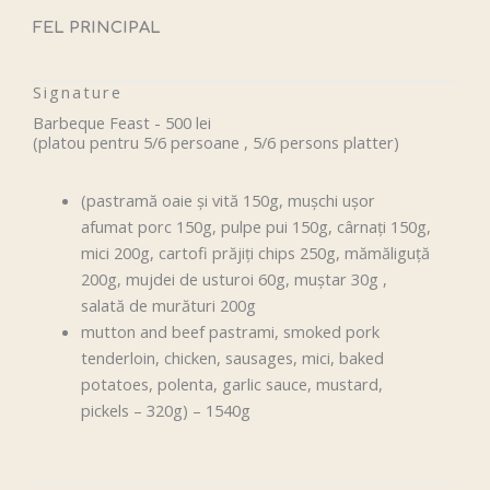
FEL PRINCIPAL
Signature
Barbeque Feast - 500 lei
(platou pentru 5/6 persoane , 5/6 persons platter)
(pastramă oaie și vită 150g, mușchi ușor
afumat porc 150g, pulpe pui 150g, cârnați 150g,
mici 200g, cartofi prăjiți chips 250g, mămăliguță
200g, mujdei de usturoi 60g, muștar 30g ,
salată de murături 200g
mutton and beef pastrami, smoked pork
tenderloin, chicken, sausages, mici, baked
potatoes, polenta, garlic sauce, mustard,
pickels – 320g) – 1540g