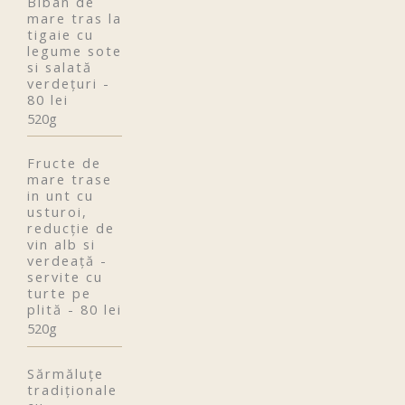
Biban de
mare tras la
tigaie cu
legume sote
si salată
verdețuri -
80 lei
520g
Fructe de
mare trase
in unt cu
usturoi,
reducție de
vin alb si
verdeață -
servite cu
turte pe
plită - 80 lei
520g
Sărmăluțe
tradiționale