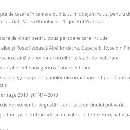
pte de cazare în camera dublă, cu mic dejun inclus, pentru d
ă în Urlați, Valea Bobului nr. 20, județul Prahova.
tare de vinuri pentru două persoane care include:
 albe și Rose: Fetească Albă Iordache, Cupaj alb, Rose din Pi
ea în cramă a unor vinuri în diferite stadii de maturare
oșu: Cabernet Sauvignon & Cabernet Franc
șu la alegerea participanților din următoarele tipuri: Cant
ctis
Heritage 2019 și FN14 2019
cție de momentul degustării, anul și tipul vinului pot varia.
ustare, pachetul include și un platou cu brânzeturi, babic, câ