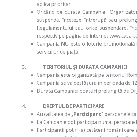
aplica prioritar.
Oricând pe durata Campaniei, Organizatoru
suspende, înceteze, întrerupă sau prelun
Regulamentului sau orice suspendare, în
respectiv pe pagina de internet www.casa-co
Campania
NU
este o loterie promoțională 
serviciilor de piață.
3. TERITORIUL ȘI DURATA CAMPANIEI
Campania este organizată pe teritoriul Român
Campania se va desfășura în perioada de 12 
Durata Campaniei poate fi prelungită de Or
4. DREPTUL DE PARTICIPARE
Au calitatea de „
Participant
” persoanele ca
La Campanie pot participa numai persoanele f
Participanții pot fi (a) cetățeni români car