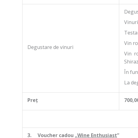
Degus
Vinuri
Testar
Vin r
Degustare de vinuri
Vin r
Shiraz
În fun
La deg
Preț
700,00
3.
Voucher cadou „
Wine Enthusiast
”