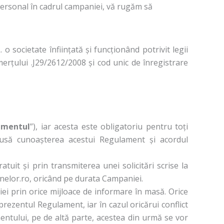
 personal în cadrul campaniei, vă rugăm să
 o societate înființată și funcționând potrivit legii
erțului .J29/2612/2008 și cod unic de înregistrare
amentul
”), iar acesta este obligatoriu pentru toți
upusă cunoașterea acestui Regulament și acordul
tuit și prin transmiterea unei solicitări scrise la
linelor.ro, oricând pe durata Campaniei.
ei prin orice mijloace de informare în masă. Orice
ezentul Regulament, iar în cazul oricărui conflict
entului, pe de altă parte, acestea din urmă se vor