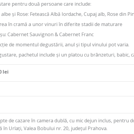
tare pentru două persoane care include:
 albe și Rose: Fetească Albă Iordache, Cupaj alb, Rose din Pi
ea în cramă a unor vinuri în diferite stadii de maturare
oșu: Cabernet Sauvignon & Cabernet Franc
cție de momentul degustării, anul și tipul vinului pot varia.
ustare, pachetul include și un platou cu brânzeturi, babic, câ
 lei
pte de cazare în camera dublă, cu mic dejun inclus, pentru d
ă în Urlați, Valea Bobului nr. 20, județul Prahova.