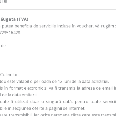
 lei
adăugată (TVA)
a putea beneficia de serviciile incluse în voucher, vă rugăm 
0723516428.
 de:
Colinelor.
ou este valabil o perioadă de 12 luni de la data achiziției.
s în format electronic și va fi transmis la adresa de email i
 de la data emiterii.
ate fi utilizat doar o singură dată, pentru toate servic
ile în secțiunea oferte a paginii de internet.
ste transmisibil, iar orice persoană către care este transmi