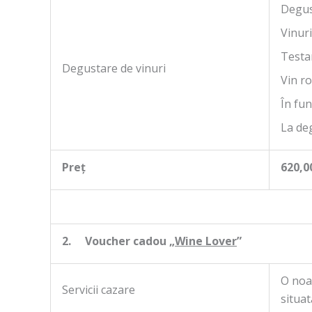
Degus
Vinuri
Testar
Degustare de vinuri
Vin r
În fun
La deg
Preț
620,00
2.
Voucher cadou „
Wine Lover
”
O noa
Servicii cazare
situat