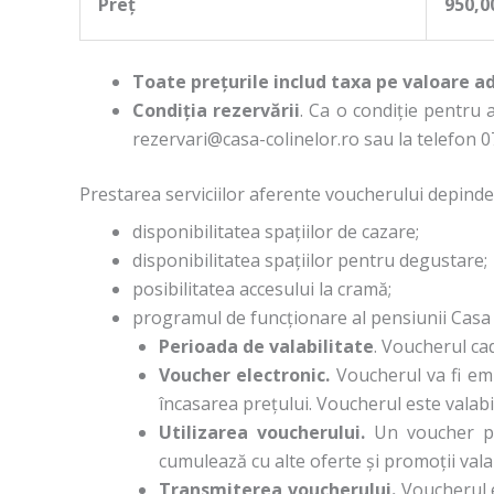
Preț
950,00
Toate prețurile includ taxa pe valoare 
Condiția rezervării
. Ca o condiție pentru 
rezervari@casa-colinelor.ro sau la telefon 
Prestarea serviciilor aferente voucherului depinde
disponibilitatea spațiilor de cazare;
disponibilitatea spațiilor pentru degustare;
posibilitatea accesului la cramă;
programul de funcționare al pensiunii Casa 
Perioada de valabilitate
. Voucherul cad
Voucher electronic.
Voucherul va fi emi
încasarea prețului. Voucherul este valabil
Utilizarea voucherului.
Un voucher po
cumulează cu alte oferte și promoții valab
Transmiterea voucherului.
Voucherul e