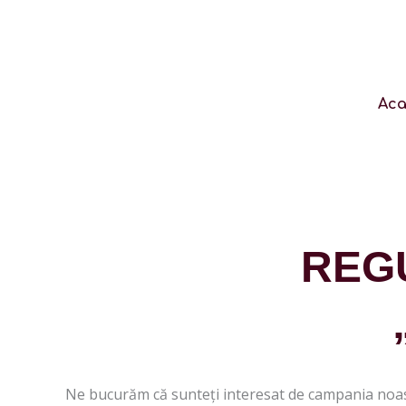
Skip
Produse
to
în
content
coș
Aca
REG
Ne bucurăm că sunteți interesat de campania noastră