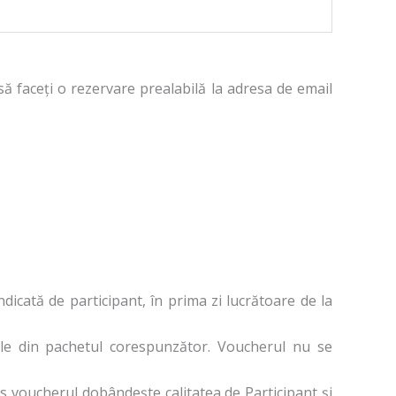
să faceți o rezervare prealabilă la adresa de email
ndicată de participant, în prima zi lucrătoare de la
iile din pachetul corespunzător. Voucherul nu se
s voucherul dobândește calitatea de Participant și