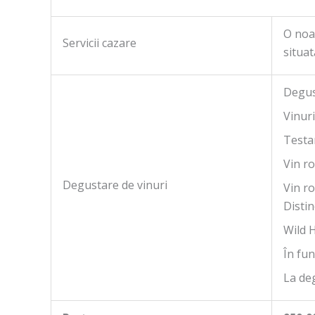
O noa
Servicii cazare
situat
Degus
Vinuri
Testar
Vin r
Degustare de vinuri
Vin ro
Distin
Wild 
În fun
La deg