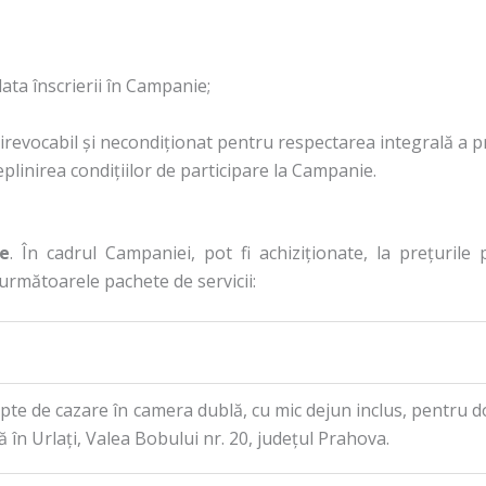
data înscrierii în Campanie;
, irevocabil și necondiționat pentru respectarea integrală a 
plinirea condițiilor de participare la Campanie.
se
. În cadrul Campaniei, pot fi achiziționate, la prețuril
 următoarele pachete de servicii:
pte de cazare în camera dublă, cu mic dejun inclus, pentru d
ă în Urlați, Valea Bobului nr. 20, județul Prahova.