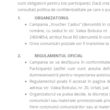
sunt obligatorii pentru toți participanții. Dacă vr
consultați politica de confidențialitate pe care o p
1. ORGANIZATORUL
Campania „Voucher Cadou” (denumită în c
române, cu sediul în str. Valea Bobului nr.
24504854, atribut fiscal RO (denumită în con
Orice comunicări poștale vor fi transmise la 
2. REGULAMENTUL OFICIAL
Campania se va desfășura în conformitate
Participanții (astfel cum sunt aceștia de
dumneavoastră pentru respectarea acestui
Regulamentul poate fi accesat în pagina de 
adresa: str. Valea Bobului, nr. 20, Urlati, j
Organizatorul va putea decide, la discreția
comunicări sau materiale promoționale privi
între conținutul comunicărilor sau al mater