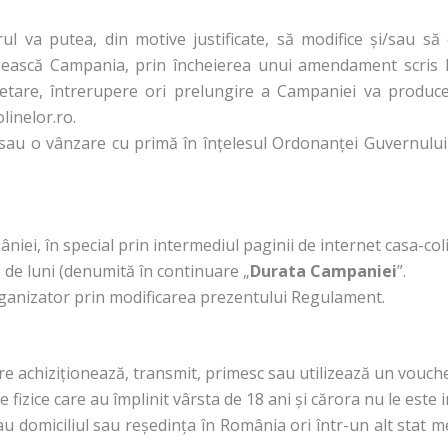
l va putea, din motive justificate, să modifice și/sau s
gească Campania, prin încheierea unui amendament scris l
cetare, întrerupere ori prelungire a Campaniei va produ
linelor.ro.
sau o vânzare cu primă în înțelesul Ordonanței Guvernului 
iei, în special prin intermediul paginii de internet casa-coli
de luni (denumită în continuare „
Durata Campaniei
”.
ganizator prin modificarea prezentului Regulament.
re achiziționează, transmit, primesc sau utilizează un vouch
izice care au împlinit vârsta de 18 ani și cărora nu le este 
e au domiciliul sau reședința în România ori într-un alt stat