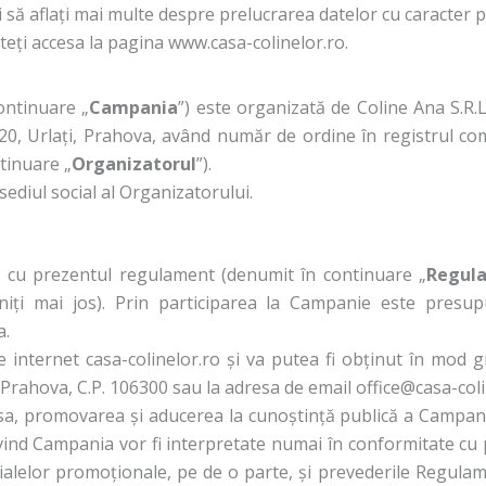
eți să aflați mai multe despre prelucrarea datelor cu caracter
uteți accesa la pagina www.casa-colinelor.ro.
ontinuare „
Campania
”) este organizată de Coline Ana S.R.L.
 20, Urlați, Prahova, având număr de ordine în registrul com
tinuare „
Organizatorul
”).
sediul social al Organizatorului.
 cu prezentul regulament (denumit în continuare „
Regul
finiți mai jos). Prin participarea la Campanie este pres
a.
internet casa-colinelor.ro și va putea fi obținut în mod gra
ud. Prahova, C.P. 106300 sau la adresa de email office@casa-co
 sa, promovarea și aducerea la cunoștință publică a Campani
nd Campania vor fi interpretate numai în conformitate cu pr
ialelor promoționale, pe de o parte, și prevederile Regulam