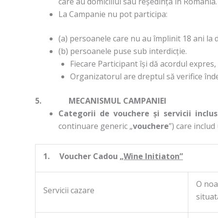
care au domiciliul sau reședința în România.
La Campanie nu pot participa:
(a) persoanele care nu au împlinit 18 ani la 
(b) persoanele puse sub interdicție.
Fiecare Participant își dă acordul expres
Organizatorul are dreptul să verifice înde
5. MECANISMUL CAMPANIEI
Categorii de vouchere și servicii inclu
continuare generic „
vouchere
”) care includ
1.
Voucher Cadou „
Wine Initiaton”
O noa
Servicii cazare
situat