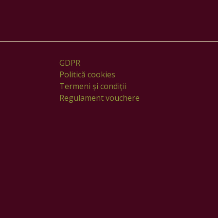
b
a
o
g
o
r
k
a
m
GDPR
Politică cookies
Termeni și condiții
Regulament vouchere