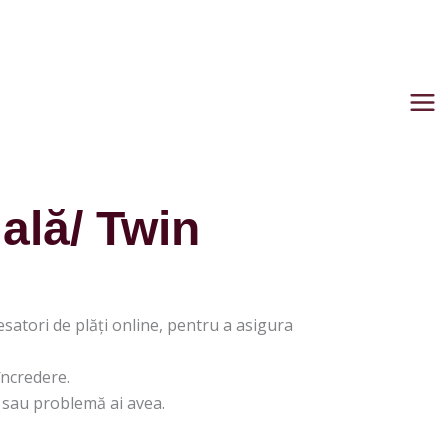
ală/ Twin
cesatori de plăți online, pentru a asigura
încredere.
e sau problemă ai avea.