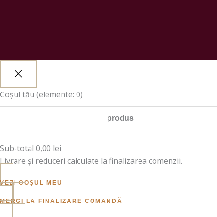
Coșul tău
(elemente: 0)
produs
Sub-total
0,00 lei
Livrare și reduceri calculate la finalizarea comenzii.
VEZI COȘUL MEU
MERGI LA FINALIZARE COMANDĂ