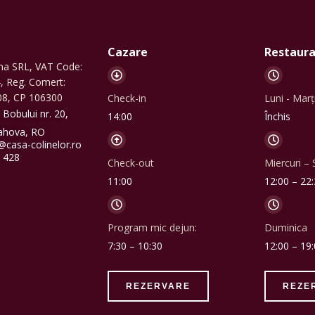
Cazare
Restaura
Ana SRL, VAT Code:
 Reg. Comert:
08, CP 106300
Check-in
Luni - Marț
a Bobului nr. 20,
14:00
Închis
rahova, RO
@casa-colinelor.ro
 428
Check-out
Miercuri –
11:00
12:00 – 22
Program mic dejun:
Duminica
7:30 – 10:30
12:00 – 19
REZERVARE
REZE