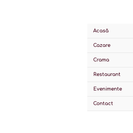
Skip
Produse
to
în
content
coș
Acasă
Cazare
Crama
Restaurant
Evenimente
Contact